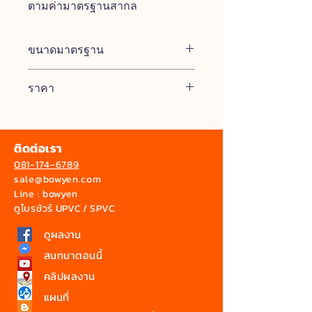
ตามค่ามาตรฐานสากล
ขนาดมาตรฐาน
กว้าง 1.05 ม. / ยาว 6.35 ม. / หนา 3.0
ราคา
มม.
455 บาท. / ตร.ม.
ติดต่อเรา
081-174-6789
sale@bowyen.com
Line : bowyen
ดูโบรชัวร์ UPVC / SPVC
ดูผลงาน
สนทนาตอนนี้
คลิปผลงาน
แผนที่