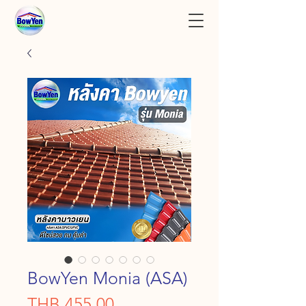
BowYen Monia (ASA)
Price
THB 455.00