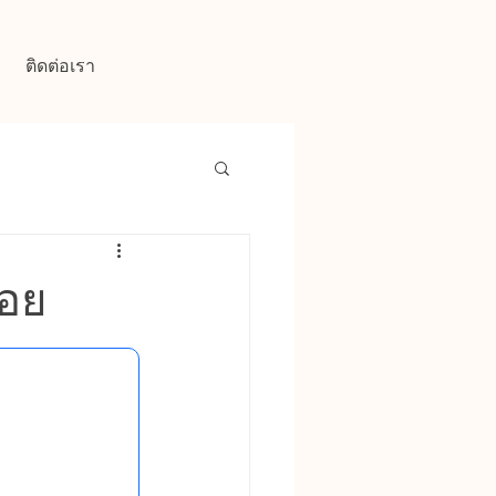
ติดต่อเรา
้อย