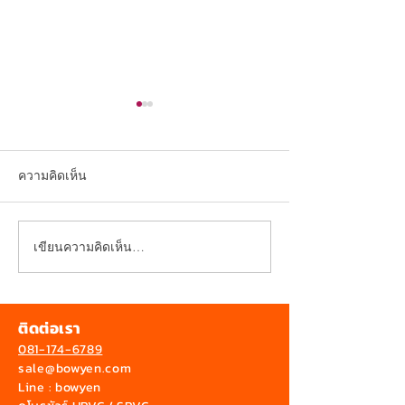
ความคิดเห็น
เขียนความคิดเห็น…
การติดตั้งหลังคาที่มีองศา
สว่างใกล้ชิดธรร
ลาดเอียงน้อย
แผ่นใส BowYen
ติดต่อเรา
081-174-6789
sale@bowyen.com
Line : bowyen