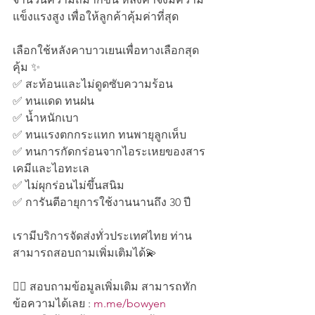
แข็งแรงสูง เพื่อให้ลูกค้าคุ้มค่าที่สุด
เลือกใช้หลังคาบาวเยนเพื่อทางเลือกสุด
คุ้ม ✨
✅ สะท้อนและไม่ดูดซับความร้อน
✅ ทนแดด ทนฝน
✅ น้ำหนักเบา
✅ ทนแรงตกกระแทก ทนพายุลูกเห็บ
✅ ทนการกัดกร่อนจากไอระเหยของสาร
เคมีและไอทะเล
✅ ไม่ผุกร่อนไม่ขึ้นสนิม
✅ การันตีอายุการใช้งานนานถึง 30 ปี
เรามีบริการจัดส่งทั่วประเทศไทย ท่าน
สามารถสอบถามเพิ่มเติมได้💫
👉🏻 สอบถามข้อมูลเพิ่มเติม สามารถทัก
ข้อความได้เลย : 
m.me/bowyen