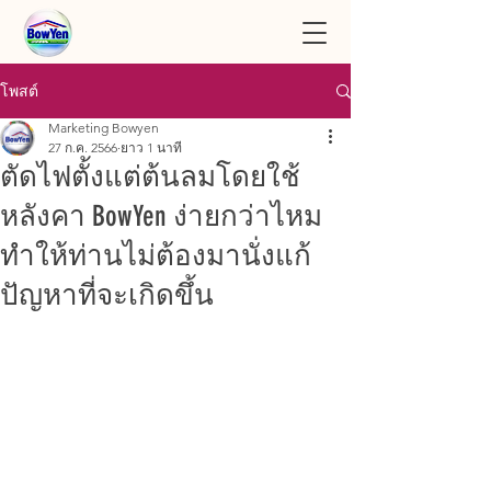
โพสต์
Marketing Bowyen
27 ก.ค. 2566
ยาว 1 นาที
ตัดไฟตั้งแต่ต้นลมโดยใช้
หลังคา BowYen ง่ายกว่าไหม
ทำให้ท่านไม่ต้องมานั่งแก้
ปัญหาที่จะเกิดขึ้น