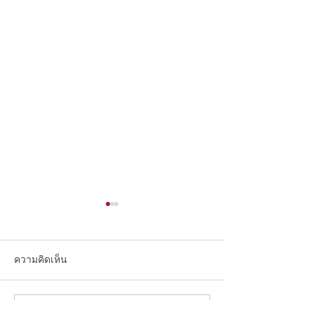
ความคิดเห็น