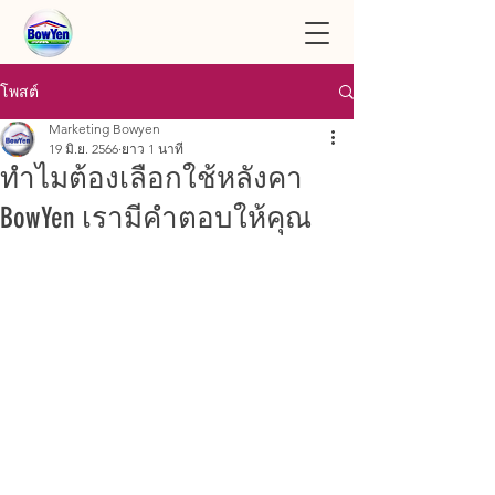
โพสต์
Marketing Bowyen
19 มิ.ย. 2566
ยาว 1 นาที
ทำไมต้องเลือกใช้หลังคา
BowYen เรามีคำตอบให้คุณ