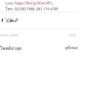
 Line: 
https://bit.ly/3OmvfFv
 โทร: 02-050-7488, 081-174-6789
ดูทั้งหมด
โพสต์ล่าสุด