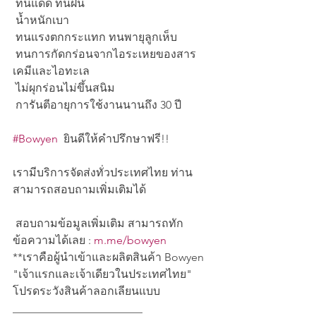
 ทนแดด ทนฝน
 น้ำหนักเบา
 ทนแรงตกกระแทก ทนพายุลูกเห็บ
 ทนการกัดกร่อนจากไอระเหยของสาร
เคมีและไอทะเล
 ไม่ผุกร่อนไม่ขึ้นสนิม
 การันตีอายุการใช้งานนานถึง 30 ปี
#Bowyen
  ยินดีให้คำปรึกษาฟรี!!
เรามีบริการจัดส่งทั่วประเทศไทย ท่าน
สามารถสอบถามเพิ่มเติมได้
 สอบถามข้อมูลเพิ่มเติม สามารถทัก
ข้อความได้เลย : 
m.me/bowyen
**เราคือผู้นำเข้าและผลิตสินค้า Bowyen 
"เจ้าแรกและเจ้าเดียวในประเทศไทย" 
โปรดระวังสินค้าลอกเลียนแบบ
_______________________