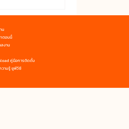
งใกล้ชิดธรรมชาติด้วยแผ่น
wYen
งาน
าตอนนี้
ผลงาน
oad คู่มือการติดตั้ง
วามรู้ ยูพีวีซี