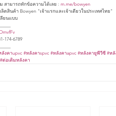
ติม สามารถทักข้อความได้เลย : 
m.me/bowyen
ะผลิตสินค้า Bowyen "เจ้าแรกและเจ้าเดียวในประเทศไทย" 
เลียนแบบ
_____
/3OmvfFv
81-174-6789
_____
หลังคาupvc
#หลังคาspvc
#หลังคาapvc
#หลังคายูพีวีซี
#หล
#ต่อเติมหลังคา