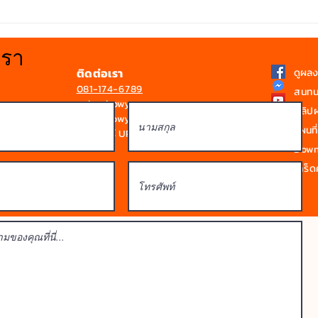
การติดตั้งหลังคาที่มีองศาลาด
สว่า
เอียงน้อย
ใส Bo
เรา
ติดต่อเรา
ดูผล
081-174-6789
สนทน
sale@bowyen.com
คลิป
Line : bowyen
แผนที่
ดูโบรชัวร์ UPVC / SPVC
Downl
เกร็ดค