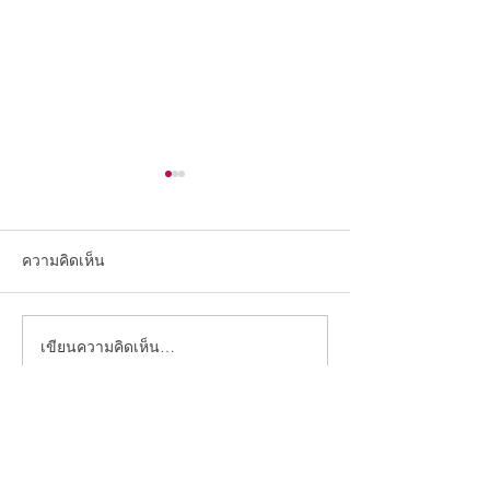
ความคิดเห็น
เขียนความคิดเห็น…
การติดตั้งหลังคาที่มีองศา
สว่างใกล้ชิดธรร
ลาดเอียงน้อย
แผ่นใส BowYen
ติดต่อเรา
081-174-6789