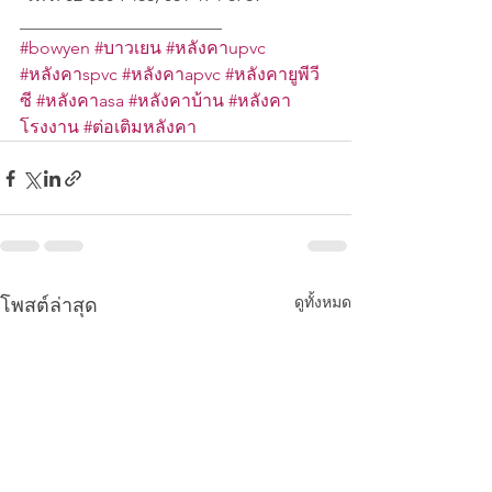
_______________________
#bowyen
#บาวเยน
#หลังคาupvc
#หลังคาspvc
#หลังคาapvc
#หลังคายูพีวี
ซี
#หลังคาasa
#หลังคาบ้าน
#หลังคา
โรงงาน
#ต่อเติมหลังคา
ดูทั้งหมด
โพสต์ล่าสุด