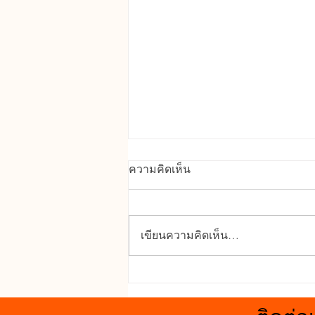
คุณสมบัติเด่นของ UPVC
ความคิดเห็น
ทนทานต่อสภาพอากาศ : ทนแดด
ทนฝน ไม่บิดงอ โก่งตัว หรือผุกร่อน
จากความชื้นได้ดี กันน้ำและ
เขียนความคิดเห็น…
ความชื้น : เหมาะสำหรับติดตั้ง
ห้องน้ำหรือพื้นที่เปียกน้ำ เพราะไม่
ดูดซึมน้ำและไม่บวม กันเสียง : ช่วย
ลดเสียงรบกวนจ