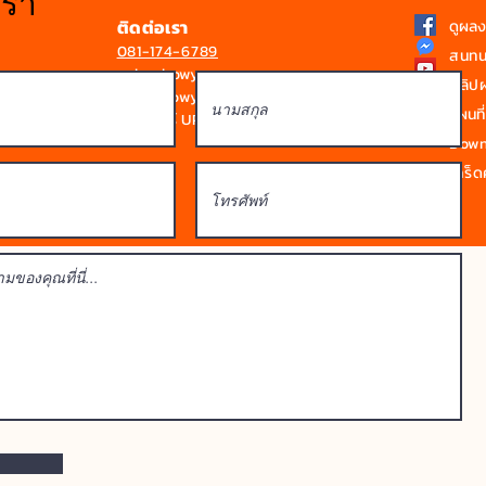
เรา
ติดต่อเรา
ดูผล
081-174-6789
สนทน
sale@bowyen.com
คลิป
Line : bowyen
แผนที่
ดูโบรชัวร์ UPVC / SPVC
Downl
เกร็ดค