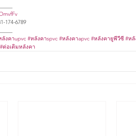
_____
/3OmvfFv
81-174-6789
_____
หลังคาupvc
#หลังคาspvc
#หลังคาapvc
#หลังคายูพีวีซี
#หล
#ต่อเติมหลังคา