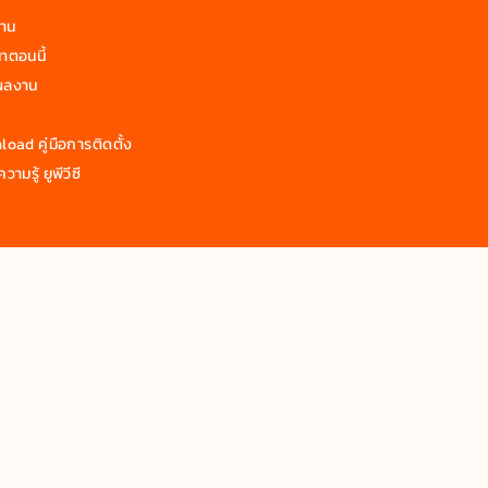
งาน
าตอนนี้
ผลงาน
oad คู่มือการติดตั้ง
วามรู้ ยูพีวีซี