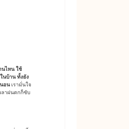
านไหน ใช้
บ้าน ทั้งยัง
่นอน
 เรามั่นใจ
เวลาฝนตกก็ซับ