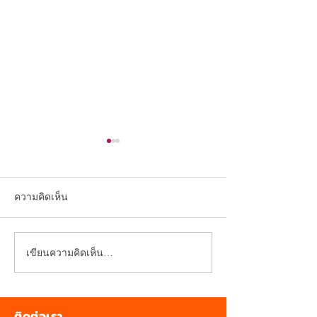
ความคิดเห็น
เขียนความคิดเห็น…
การติดตั้งหลังคาที่มีองศา
สว่างใกล้ชิดธรร
ลาดเอียงน้อย
แผ่นใส BowYen
ติดต่อเรา