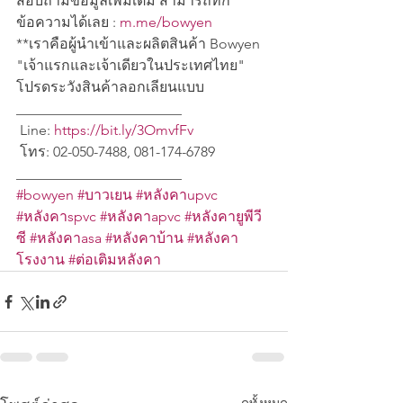
สอบถามข้อมูลเพิ่มเติม สามารถทัก
ข้อความได้เลย : 
m.me/bowyen
**เราคือผู้นำเข้าและผลิตสินค้า Bowyen 
"เจ้าแรกและเจ้าเดียวในประเทศไทย" 
โปรดระวังสินค้าลอกเลียนแบบ
_______________________
 Line: 
https://bit.ly/3OmvfFv
 โทร: 02-050-7488, 081-174-6789
_______________________
#bowyen
#บาวเยน
#หลังคาupvc
#หลังคาspvc
#หลังคาapvc
#หลังคายูพีวี
ซี
#หลังคาasa
#หลังคาบ้าน
#หลังคา
โรงงาน
#ต่อเติมหลังคา