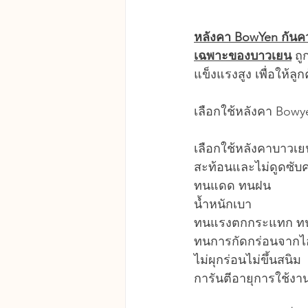
หลังคา BowYen กันคว
เฉพาะของบาวเยน
 ถ
แข็งแรงสูง เพื่อให้ลูกค
เลือกใช้หลังคา Bowy
เลือกใช้หลังคาบาวเยน
สะท้อนและไม่ดูดซับ
ทนแดด ทนฝน
น้ำหนักเบา
ทนแรงตกกระแทก ทนพ
ทนการกัดกร่อนจากไ
ไม่ผุกร่อนไม่ขึ้นสนิม
การันตีอายุการใช้งาน