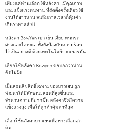
เพียงแค่ท่านเลือกใช้หลังคา...มีคุณภาพ
และแข็งแรงทนทาน ที่ติดตั้งครั้งเดียวใช้
งานได้ยาวนาน จนลืมกาลเวลาก็คุ้มค่า
เกินราคาแล้ว!!
หลังคา BowYen เบา เย็น เงียบ ทนกรด
ด่างและไอทะเล ทั้งยังป้องกันความร้อน
ได้เป็นอย่างดี ด้วยเทคโนโลยีจากเยอรมัน
เลือกใช้หลังคา Bowyen ขอบอกว่าท่าน
คิดไม่ผิด
เป็นลอนลิขสิทธิ์เฉพาะของบาวเยน ถูก
พัฒนาให้มีลักษณะลอนที่สูงขึ้นและ
จำนวนความถี่มากขึ้น หลังคาจึงมีความ
แข็งแรงสูง เพื่อให้ลูกค้าคุ้มค่าที่สุด
เลือกใช้หลังคาบาวเยนเพื่อทางเลือกสุด
คุ้ม 