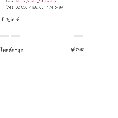
 Line: 
https://bit.ly/3OmvfFv
 โทร: 02-050-7488, 081-174-6789
ดูทั้งหมด
โพสต์ล่าสุด