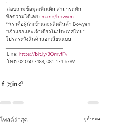
.
 สอบถามข้อมูลเพิ่มเติม สามารถทัก
ข้อความได้เลย : 
m.me/bowyen
**เราคือผู้นำเข้าและผลิตสินค้า Bowyen 
"เจ้าแรกและเจ้าเดียวในประเทศไทย" 
โปรดระวังสินค้าลอกเลียนแบบ
_______________________
 Line: 
https://bit.ly/3OmvfFv
 โทร: 02-050-7488, 081-174-6789
_______________________
ดูทั้งหมด
โพสต์ล่าสุด