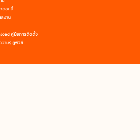
งาน
าตอนนี้
ผลงาน
oad คู่มือการติดตั้ง
วามรู้ ยูพีวีซี