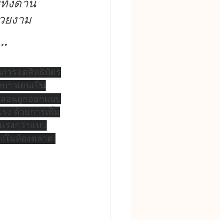
ั้งด้าน
วยงาม
..
นการจดสิทธิบัตร
กบาวเยนเป็น
บบลอนถูกออกแบบ
รง ด้วยการเพิ่ม
งแรงกว่าแบบ
th)ในท้องตลาด 