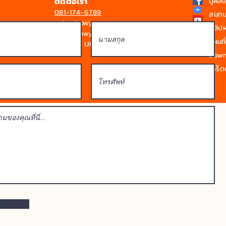
ติดต่อเรา
ดูผล
081-174-6789
สนทน
sale@bowyen.com
คลิป
Line : bowyen
แผนที่
ดูโบรชัวร์ UPVC / SPVC
Downl
เกร็ดค