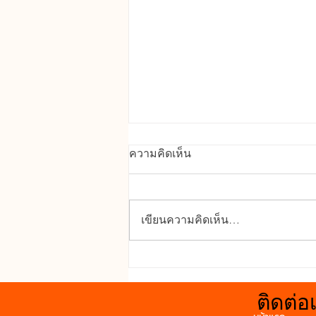
คุณสมบัติเด่นของ UPVC
ความคิดเห็น
ทนทานต่อสภาพอากาศ : ทนแดด
ทนฝน ไม่บิดงอ โก่งตัว หรือผุกร่อน
จากความชื้นได้ดี กันน้ำและ
เขียนความคิดเห็น…
ความชื้น : เหมาะสำหรับติดตั้ง
ห้องน้ำหรือพื้นที่เปียกน้ำ เพราะไม่
ดูดซึมน้ำและไม่บวม กันเสียง : ช่วย
ลดเสียงรบกวนจ
ติดต่อ