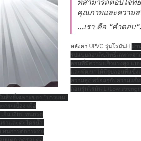
ที่สามารถตอบโจทย์ท
คุณภาพและความส
...เรา คือ "คำตอบ".
หลังคา UPVC รุ่นโรมันH 
ผ่า
รูปแบบลอนลิขสิทธิ์เฉพาะจา
ลอนที่มีความแข็งแรงสูง แ
และพัฒนาให้มีรูปลอนที่แข็งแ
ความสูง พร้อมๆกับความแข็
ลอนรุ่นโรมัน L (Low streng
ป็นสิทธิ์เฉพาะของ "บาวเยน"
ระเบื้อง เมื่อ
 เย็น เงียบ ทนกรด
้นราและตะไคร่น้ำ 
าศ ทนการตกกระทบ
กรอบแตก ลดรอยต่อ