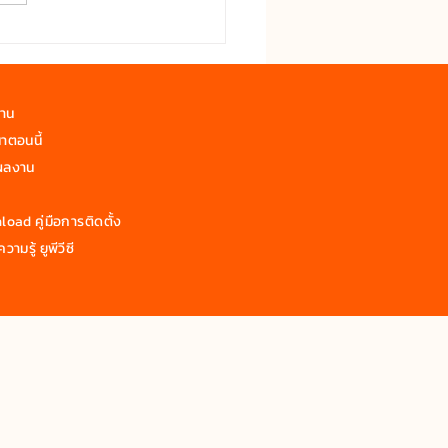
งใกล้ชิดธรรมชาติด้วยแผ่น
wYen
งาน
าตอนนี้
ผลงาน
oad คู่มือการติดตั้ง
วามรู้ ยูพีวีซี