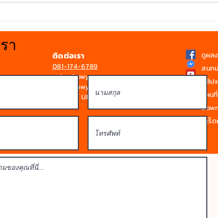
การติดตั้งหลังคาที่มีองศาลาด
สว่า
เอียงน้อย
ใส Bo
เรา
ติดต่อเรา
ดูผล
081-174-6789
สนทน
sale@bowyen.com
คลิป
Line : bowyen
แผนที่
ดูโบรชัวร์ UPVC / SPVC
Downl
เกร็ดค