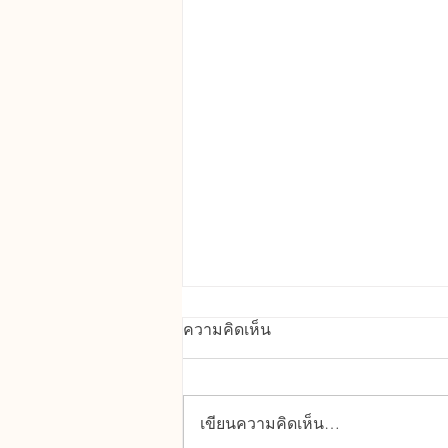
คุณสมบัติเด่นของ UPVC
ความคิดเห็น
ทนทานต่อสภาพอากาศ : ทนแดด
ทนฝน ไม่บิดงอ โก่งตัว หรือผุกร่อน
จากความชื้นได้ดี กันน้ำและ
เขียนความคิดเห็น…
ความชื้น : เหมาะสำหรับติดตั้ง