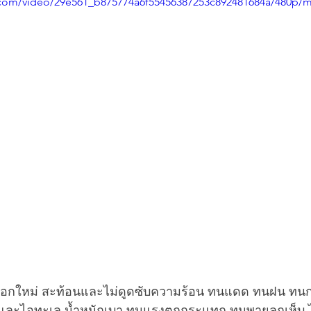
ic.com/video/29e561_b875774a6f55456387253c892481684a/480p/m
อเลือกใหม่ สะท้อนและไม่ดูดซับความร้อน ทนแดด ทนฝน ทน
ละไอทะเล น้ำหนักเบา ทนแรงตกกระแทก ทนพายุลูกเห็บ ไม่