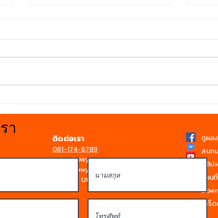
การติดตั้งหลังคาที่มีองศาลาด
สว่า
เอียงน้อย
ใส Bo
เรา
ติดต่อเรา
ดูผล
081-174-6789
สนทน
sale@bowyen.com
คลิป
Line : bowyen
แผนที่
ดูโบรชัวร์ UPVC / SPVC
Downl
เกร็ดค