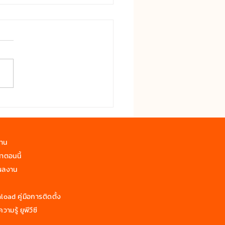
งใกล้ชิดธรรมชาติด้วยแผ่น
wYen
งาน
าตอนนี้
ผลงาน
oad คู่มือการติดตั้ง
วามรู้ ยูพีวีซี