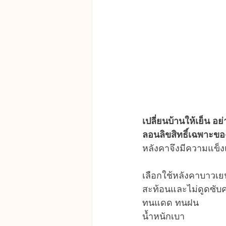
เปลี่ยนบ้านให้เย็น อย
ลอนลิขสิทธิ์เฉพาะข
หลังคาจึงมีความแข็งแรง
เลือกใช้หลังคาบาวเยน
สะท้อนและไม่ดูดซับ
ทนแดด ทนฝน
น้ำหนักเบา