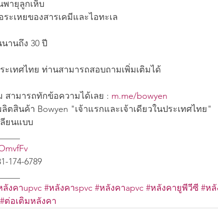
ายุลูกเห็บ
อระเหยของสารเคมีและไอทะเล
นานถึง 30 ปี
่วประเทศไทย ท่านสามารถสอบถามเพิ่มเติมได้
ิม สามารถทักข้อความได้เลย : 
m.me/bowyen
ะผลิตสินค้า Bowyen "เจ้าแรกและเจ้าเดียวในประเทศไทย" 
เลียนแบบ
_____
/3OmvfFv
81-174-6789
_____
หลังคาupvc
#หลังคาspvc
#หลังคาapvc
#หลังคายูพีวีซี
#หล
#ต่อเติมหลังคา