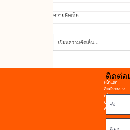
คุณสมบัติเด่นของ UPVC
ความคิดเห็น
ทนทานต่อสภาพอากาศ : ทนแดด
ทนฝน ไม่บิดงอ โก่งตัว หรือผุกร่อน
จากความชื้นได้ดี กันน้ำและ
เขียนความคิดเห็น…
ความชื้น : เหมาะสำหรับติดตั้ง
ห้องน้ำหรือพื้นที่เปียกน้ำ เพราะไม่
ดูดซึมน้ำและไม่บวม กันเสียง : ช่วย
ลดเสียงรบกวนจ
ติดต่อ
หน้าแรก
สินค้าของเรา
เกี่ยวกับเรา
ข่าวสาร
ติดต่อเรา