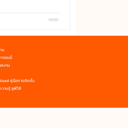
งาน
าตอนนี้
ผลงาน
oad คู่มือการติดตั้ง
วามรู้ ยูพีวีซี