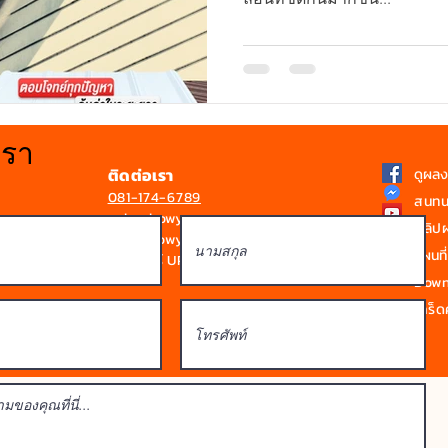
เรา
ติดต่อเรา
ดูผล
081-174-6789
สนทน
sale@bowyen.com
คลิป
Line : bowyen
แผนที่
ดูโบรชัวร์ UPVC / SPVC
Downl
เกร็ดค