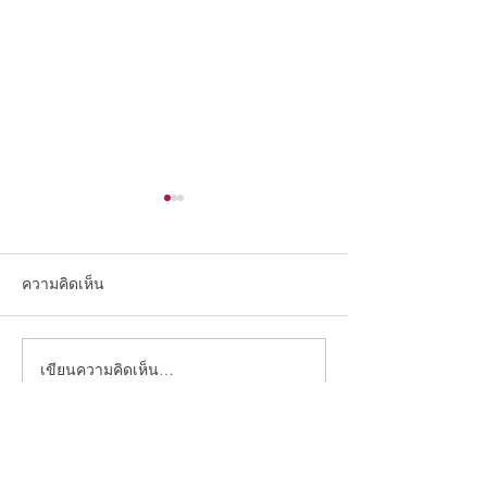
ความคิดเห็น
เขียนความคิดเห็น…
การติดตั้งหลังคาที่มีองศา
สว่างใกล้ชิดธรร
ลาดเอียงน้อย
แผ่นใส BowYen
ติดต่อเรา