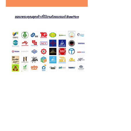
ขอบพระคุณลูกค้า ที่ไว้วางใจแบรนด์ BowYen