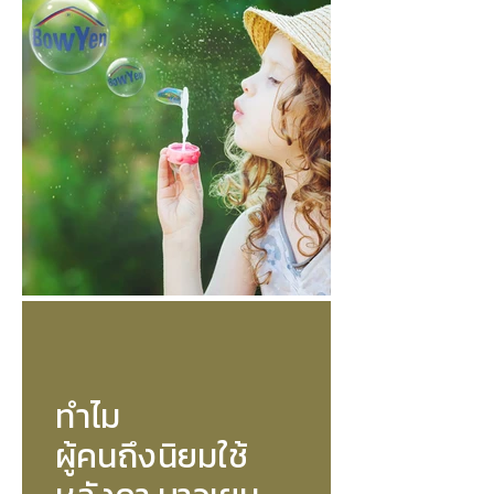
ทำไม
ผู้คนถึงนิยมใช้