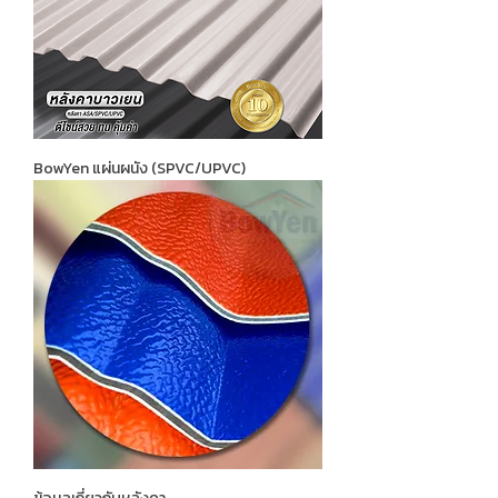
BowYen แผ่นผนัง (SPVC/UPVC)