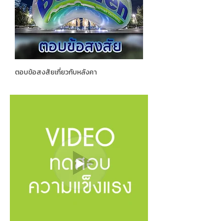
ตอบข้อสงสัยเกี่ยวกับหลังคา