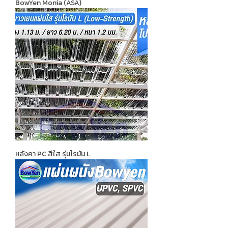
BowYen Monia (ASA)
หลังคา PC สีใส รุ่นโรมัน L