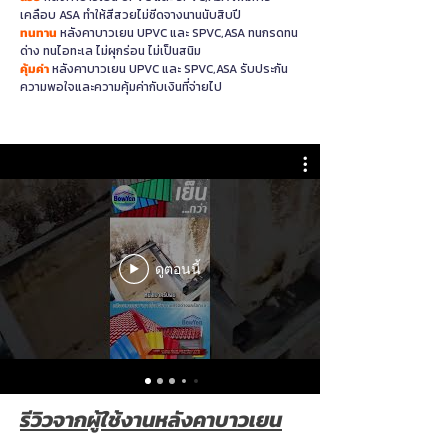
เคลือบ ASA ทำให้สีสวยไม่ซีดจางนานนับสิบปี
ทนทาน
หลังคาบาวเยน UPVC และ SPVC,ASA
ทนกรดทน
ด่าง ทนไอทะเล ไม่ผุกร่อน ไม่เป็นสนิม
คุ้มค่า
หลังคาบาวเยน UPVC และ SPVC,ASA
รับประกัน
ความพอใจและความคุ้มค่ากับเงินที่จ่ายไป
ดูตอนนี้
รีวิวจากผู้ใช้งานหลังคาบาวเยน