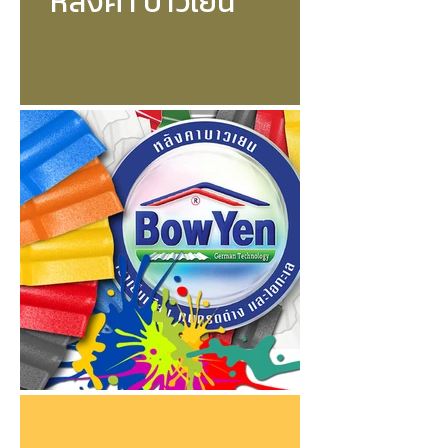
หลังคา บาวเยน